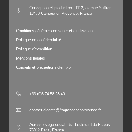
Conception et production : 1112, avenue Suffren,
13470 Carnoux-en-Provence, France
Conditions générales de vente et d’utilisation
Politique de confidentialité
Politique d'expedition
Mentions légales
Conseils et précautions d’emploi
+33 (0)6 74 58 23 49
contact.alcante@fragrancesenprovence.fr
Adresse siège social : 67, boulevard de Picpus,
75012 Paris, France