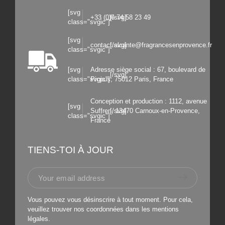
[svg
+33 (0)6 74 58 23 49
[/svg]
class="svgic"]
[svg
contact.alcante@fragrancesenprovence.fr
[/svg]
class="svgic"]
[svg
Adresse siège social : 67, boulevard de
[/svg]
class="svgic"]
Picpus, 75012 Paris, France
Conception et production : 1112, avenue
[svg
Suffren, 13470 Carnoux-en-Provence,
[/svg]
class="svgic"]
France
TIENS-TOI À JOUR
Vous pouvez vous désinscrire à tout moment. Pour cela,
veuillez trouver nos coordonnées dans les mentions
légales.