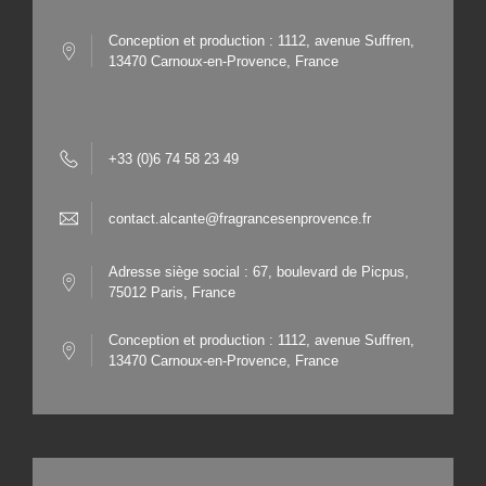
Conception et production : 1112, avenue Suffren,
13470 Carnoux-en-Provence, France
+33 (0)6 74 58 23 49
contact.alcante@fragrancesenprovence.fr
Adresse siège social : 67, boulevard de Picpus,
75012 Paris, France
Conception et production : 1112, avenue Suffren,
13470 Carnoux-en-Provence, France