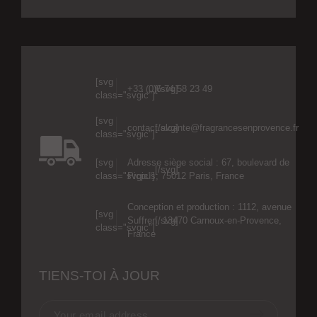
[svg
+33 (0)6 74 58 23 49
[/svg]
class="svgic"]
[svg
contact.alcante@fragrancesenprovence.fr
[/svg]
class="svgic"]
[svg
Adresse siège social : 67, boulevard de
[/svg]
class="svgic"]
Picpus, 75012 Paris, France
Conception et production : 1112, avenue
[svg
Suffren, 13470 Carnoux-en-Provence,
[/svg]
class="svgic"]
France
TIENS-TOI À JOUR