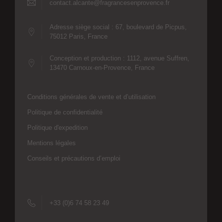
contact.alcante@fragrancesenprovence.fr
Adresse siège social : 67, boulevard de Picpus,
75012 Paris, France
Conception et production : 1112, avenue Suffren,
13470 Carnoux-en-Provence, France
Conditions générales de vente et d’utilisation
Politique de confidentialité
Politique d'expedition
Mentions légales
Conseils et précautions d’emploi
+33 (0)6 74 58 23 49