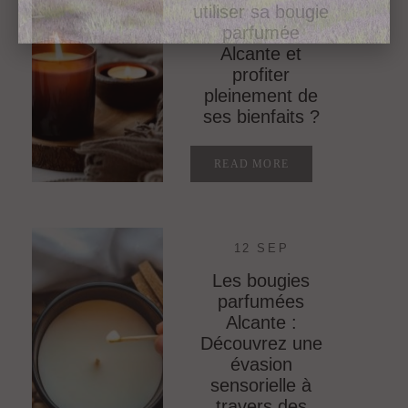
utiliser sa bougie
parfumée
Subscribe for the latest news to get 15
Alcante et
percents off on your first order
profiter
pleinement de
ses bienfaits ?
READ MORE
12 SEP
Les bougies
parfumées
Alcante :
Découvrez une
évasion
sensorielle à
travers des