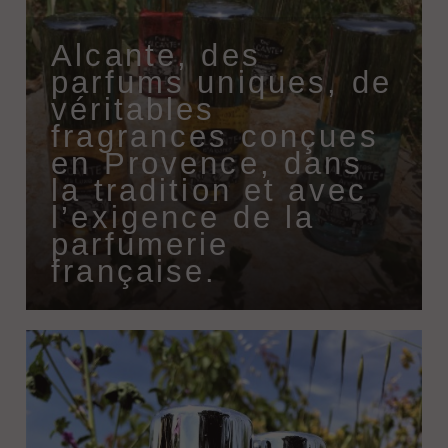
Alcante, des
parfums uniques, de
véritables
fragrances conçues
en Provence, dans
la tradition et avec
l’exigence de la
parfumerie
française.