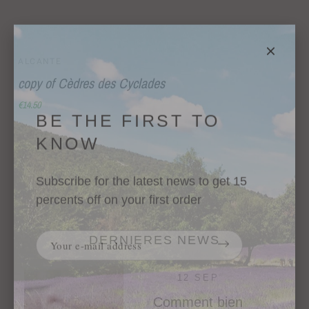
ALCANTE
copy of Cèdres des Cyclades
€14.50
DERNIERES NEWS
12 SEP
BE THE FIRST TO
Comment bien
KNOW