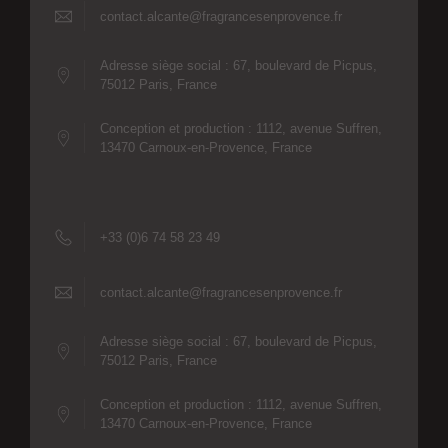
contact.alcante@fragrancesenprovence.fr
Adresse siège social : 67, boulevard de Picpus,
75012 Paris, France
Conception et production : 1112, avenue Suffren,
13470 Carnoux-en-Provence, France
+33 (0)6 74 58 23 49
contact.alcante@fragrancesenprovence.fr
Adresse siège social : 67, boulevard de Picpus,
75012 Paris, France
Conception et production : 1112, avenue Suffren,
13470 Carnoux-en-Provence, France