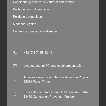
Conditions générales de vente et d’utilisation
Politique de confidentialité
Politique d'expedition
Mentions légales
Conseils et précautions d’emploi
+33 (0)6 74 58 23 49
contact.alcante@fragrancesenprovence.fr
Adresse siège social : 67, boulevard de Picpus,
75012 Paris, France
Conception et production : 1112, avenue Suffren,
13470 Carnoux-en-Provence, France