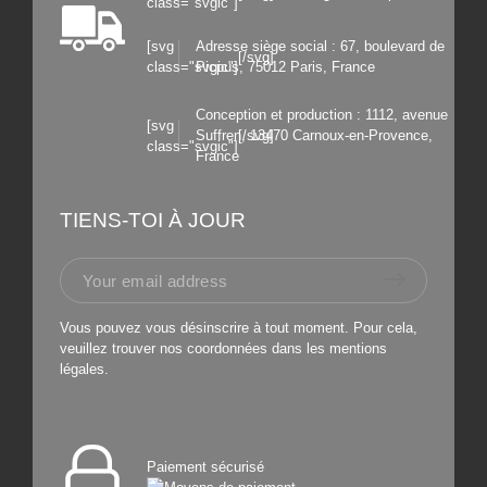
class="svgic"]
[svg
Adresse siège social : 67, boulevard de
[/svg]
class="svgic"]
Picpus, 75012 Paris, France
Conception et production : 1112, avenue
[svg
Suffren, 13470 Carnoux-en-Provence,
[/svg]
class="svgic"]
France
TIENS-TOI À JOUR
Vous pouvez vous désinscrire à tout moment. Pour cela,
veuillez trouver nos coordonnées dans les mentions
légales.
Paiement sécurisé