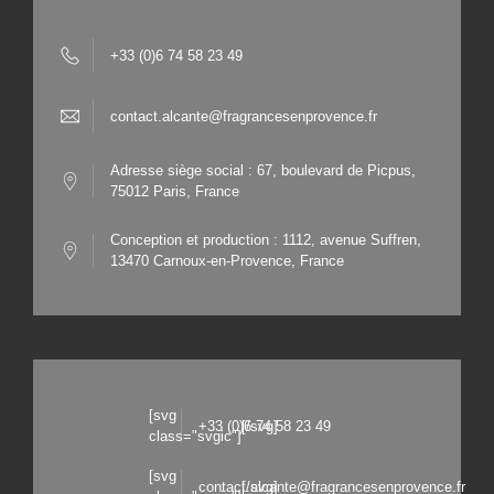
+33 (0)6 74 58 23 49
contact.alcante@fragrancesenprovence.fr
Adresse siège social : 67, boulevard de Picpus,
75012 Paris, France
Conception et production : 1112, avenue Suffren,
13470 Carnoux-en-Provence, France
[svg
+33 (0)6 74 58 23 49
[/svg]
class="svgic"]
[svg
contact.alcante@fragrancesenprovence.fr
[/svg]